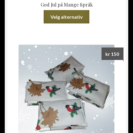
God Jul på Mange Språk
Dette
Velg alternativ
produktet
har
flere
varianter.
Alternativene
kr
150
kan
velges
på
produktsiden