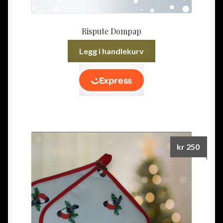
Rispute Dompap
Legg i handlekurv
kr
250