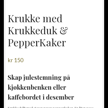
Krukke med
Krukkeduk &
PepperKaker
kr
150
Skap julestemning på
kjøkkenbenken eller
kaffebordet i desember
Krukke fyllt med et par never pepperkaker. En liten pose