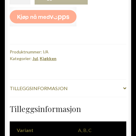
med
Krukkeduk
&
PepperKaker
antall
Produktnummer:
I/A
Kategorier:
Jul
,
Kjøkken
TILLEGGSINFORMASJON
Tilleggsinformasjon
Variant
A, B, C