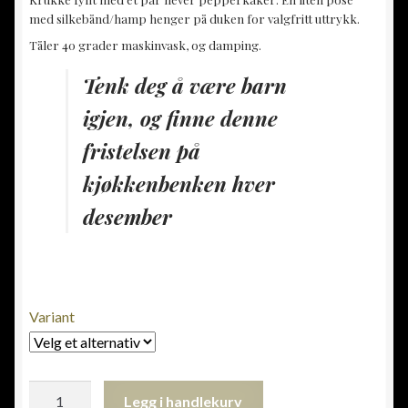
med silkebånd/hamp henger på duken for valgfritt uttrykk.
Tåler 40 grader maskinvask, og damping.
Tenk deg å være barn
igjen, og finne denne
fristelsen på
kjøkkenbenken hver
desember
Variant
Krukke
Legg i handlekurv