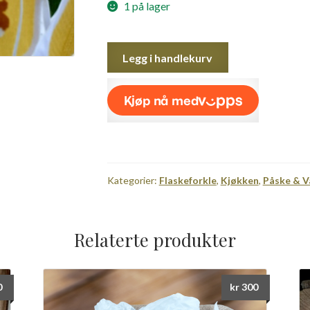
1 på lager
PåskeHare
Legg i handlekurv
med
Dusk
antall
Kategorier:
Flaskeforkle
,
Kjøkken
,
Påske & V
Relaterte produkter
0
kr
300