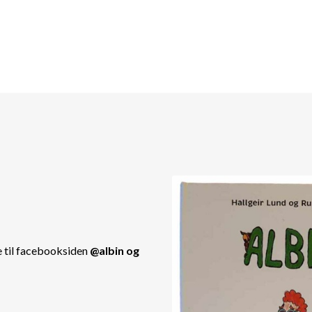
e til facebooksiden
@albin og