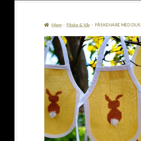
Hjem
Påske & Vår
PÅSKEHARE MED DUS