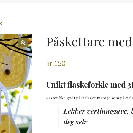
K
PåskeHare med
kr
150
Unikt flaskeforkle med 3
Passer like godt på ei flaske matolje som på ei 
Lekker vertinnegave, b
deg selv