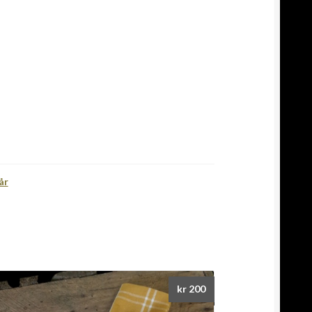
år
kr
200