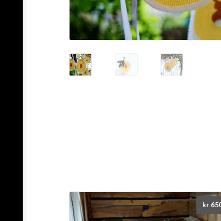
kr
65