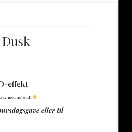
 Dusk
D-effekt
flaske med no’ godt
ursdagsgave eller til