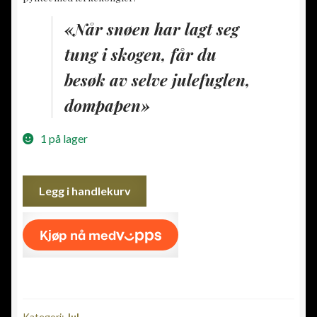
«Når snøen har lagt seg
tung i skogen, får du
besøk av selve julefuglen,
dompapen»
1 på lager
Dompap
Legg i handlekurv
Julekule
antall
Kategori:
Jul