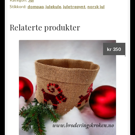
Stikkord:
dompap
,
julekule
,
juletrepynt
,
norsk jul
Relaterte produkter
kr
350