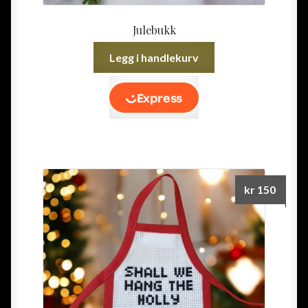
Julebukk
Legg i handlekurv
kr
150