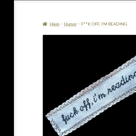
Hjem
Humor
F**K OFF, I’M READING