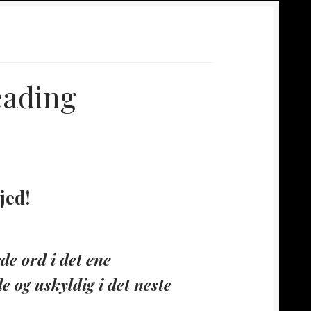
eading
jed!
e ord i det ene
e og uskyldig i det neste