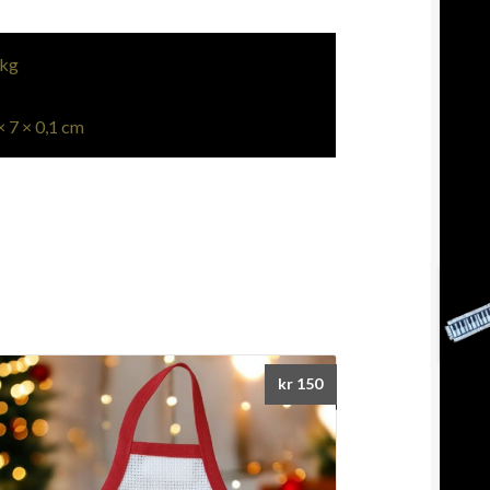
 kg
× 7 × 0,1 cm
kr
150