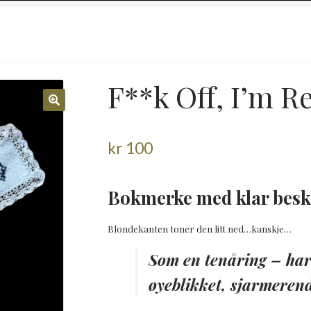
F**k Off, I’m R
kr
100
Bokmerke med klar besk
Blondekanten toner den litt ned…kanskje…
Som en tenåring – hard
øyeblikket, sjarmerend