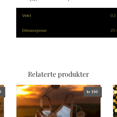
Vekt
0,1
Dimensjoner
25 
Relaterte produkter
0
kr
150