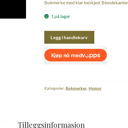
Bokmerke med klar beskjed. Blondekanten
1 på lager
F**k
Legg i handlekurv
Off,
I'm
Reading
antall
Kategorier:
Bokmerker
,
Humor
Tilleggsinformasjon