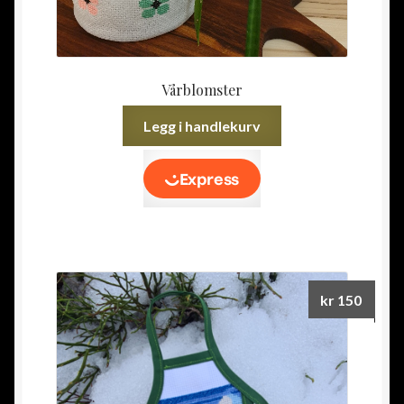
Vårblomster
Legg i handlekurv
kr
150