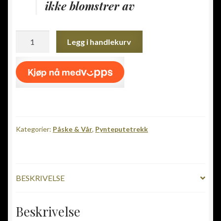
ikke blomstrer av
Anemoner
Legg i handlekurv
antall
Kategorier:
Påske & Vår
,
Pynteputetrekk
BESKRIVELSE
Beskrivelse