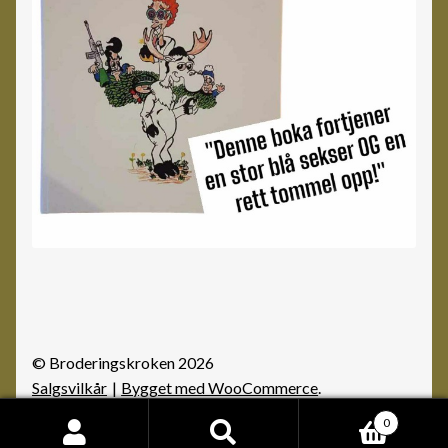
© Broderingskroken 2026
Salgsvilkår
Bygget med WooCommerce
.
0
Søk
Søk